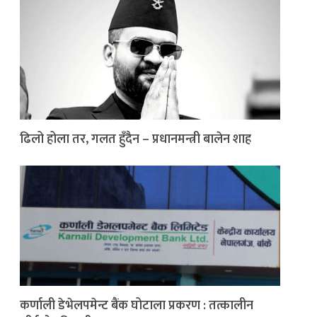
ढिलो होला तर, गलत हुँदैन – प्रधानमन्त्री बालेन शाह
कर्णाली डेभेलपमेन्ट बैंक घोटाला प्रकरण : तत्कालीन