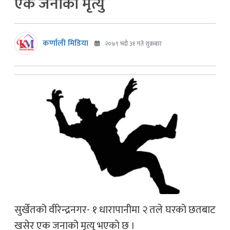
एक जनाको मृत्यु
कर्णाली मिडिया
२०७९ भदौ ३१ गते शुक्रबार
सुर्खेतको वीरेन्द्रनगर- १ धारापानीमा २ तले घरको छतबाट
खसेर एक जनाको मृत्यु भएको छ ।