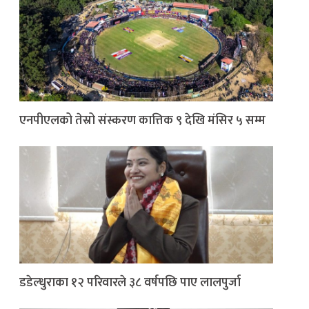
एनपीएलको तेस्रो संस्करण कात्तिक ९ देखि मंसिर ५ सम्म
डडेल्धुराका १२ परिवारले ३८ वर्षपछि पाए लालपुर्जा