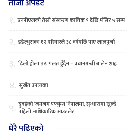
ताजा अपडेट
१.
एनपीएलको तेस्रो संस्करण कात्तिक ९ देखि मंसिर ५ सम्म
२.
डडेल्धुराका १२ परिवारले ३८ वर्षपछि पाए लालपुर्जा
३.
ढिलो होला तर, गलत हुँदैन – प्रधानमन्त्री बालेन शाह
४.
सुर्खेत उपत्यका ।
दुबईको ‘जमजम पर्फ्युम्स’ नेपालमा, सुन्धारामा खुल्दै
५.
पहिलो आधिकारिक आउटलेट
धेरै पढिएको