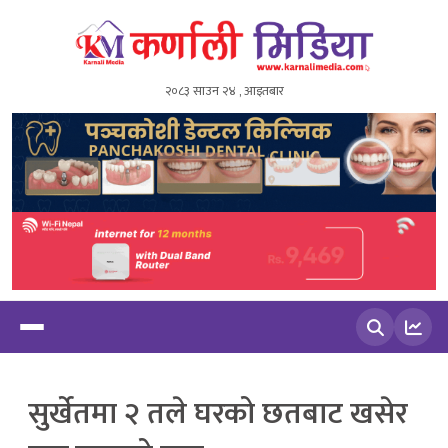
२०८३ साउन २४ , आइतबार
खोज्नुहोस
सुर्खेतमा २ तले घरको छतबाट खसेर