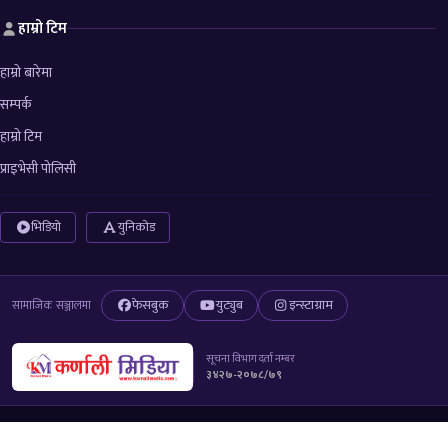
हाम्रो टिम
हाम्रो बारेमा
सम्पर्क
हाम्रो टिम
प्राइभेसी पोलिसी
भिडियो
युनिकोड
फेसबुक
युट्युब
इन्स्टाग्राम
सामाजिक सञ्जालमा
सूचना विभाग दर्ता नम्बर
३४२७-२०७८/७९
© 2026 All right reserved to Karnali Media