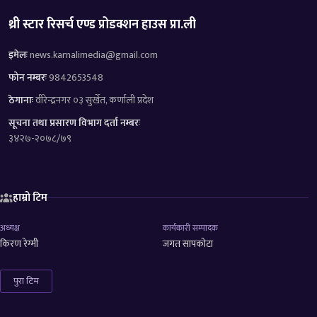
थ्री स्टार रिसर्च एण्ड प्रोडक्शन हाउस प्रा.ली
इमेलः
news.karnalimedia@gmail.com
फोन नम्बरः
9842653548
ठेगानाः
वीरेन्द्रनगर ०३ सुर्खेत, कर्णाली प्रदेश
सूचना तथा प्रसारण विभाग दर्ता नम्बरः
३४२७-२०७८/७९
हाम्रो टिम
अध्यक्ष
कार्यकारी सम्पादक
किरण रेग्मी
जगत सापकोटा
पुरा टिम