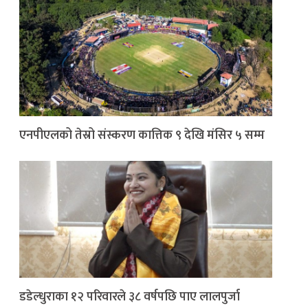
एनपीएलको तेस्रो संस्करण कात्तिक ९ देखि मंसिर ५ सम्म
डडेल्धुराका १२ परिवारले ३८ वर्षपछि पाए लालपुर्जा