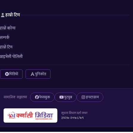
हाम्रो टिम
हाम्रो बारेमा
सम्पर्क
हाम्रो टिम
प्राइभेसी पोलिसी
भिडियो
युनिकोड
फेसबुक
युट्युब
इन्स्टाग्राम
सामाजिक सञ्जालमा
सूचना विभाग दर्ता नम्बर
३४२७-२०७८/७९