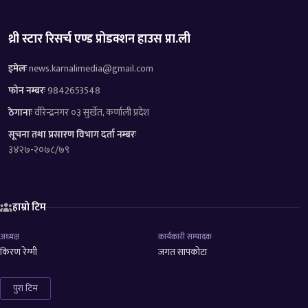
थ्री स्टार रिसर्च एण्ड प्रोडक्शन हाउस प्रा.ली
इमेलः
news.karnalimedia@gmail.com
फोन नम्बरः
9842653548
ठेगानाः
वीरेन्द्रनगर ०३ सुर्खेत, कर्णाली प्रदेश
सूचना तथा प्रसारण विभाग दर्ता नम्बरः
३४२७-२०७८/७९
हाम्रो टिम
अध्यक्ष
कार्यकारी सम्पादक
किरण रेग्मी
जगत सापकोटा
पुरा टिम