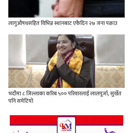
लागुऔषधसहित विभिन्न स्थानबाट एकैदिन २७ जना पक्राउ
भदौमा ८ जिल्लाका करिब ५०० परिवारलाई लालपूर्जा, सुर्खेत
पनि समेटियो