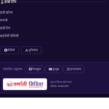
हाम्रो टिम
हाम्रो बारेमा
सम्पर्क
हाम्रो टिम
प्राइभेसी पोलिसी
भिडियो
युनिकोड
फेसबुक
युट्युब
इन्स्टाग्राम
सामाजिक सञ्जालमा
सूचना विभाग दर्ता नम्बर
३४२७-२०७८/७९
© 2026 All right reserved to Karnali Media
Design & Developed By
Aarush Creation