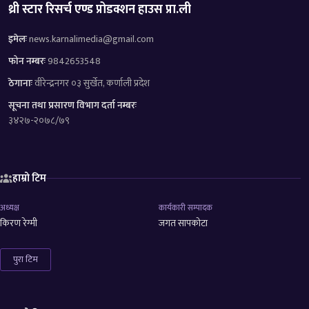
थ्री स्टार रिसर्च एण्ड प्रोडक्शन हाउस प्रा.ली
इमेलः
news.karnalimedia@gmail.com
फोन नम्बरः
9842653548
ठेगानाः
वीरेन्द्रनगर ०३ सुर्खेत, कर्णाली प्रदेश
सूचना तथा प्रसारण विभाग दर्ता नम्बरः
३४२७-२०७८/७९
हाम्रो टिम
अध्यक्ष
कार्यकारी सम्पादक
किरण रेग्मी
जगत सापकोटा
पुरा टिम