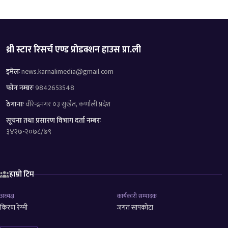
थ्री स्टार रिसर्च एण्ड प्रोडक्शन हाउस प्रा.ली
इमेलः
news.karnalimedia@gmail.com
फोन नम्बरः
9842653548
ठेगानाः
वीरेन्द्रनगर ०३ सुर्खेत, कर्णाली प्रदेश
सूचना तथा प्रसारण विभाग दर्ता नम्बरः
३४२७-२०७८/७९
हाम्रो टिम
अध्यक्ष
कार्यकारी सम्पादक
किरण रेग्मी
जगत सापकोटा