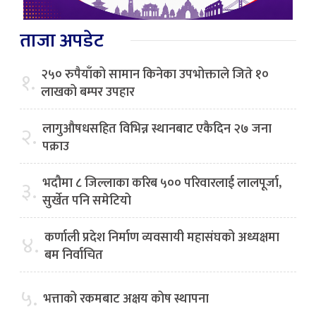
ताजा अपडेट
२५० रुपैयाँको सामान किनेका उपभोक्ताले जिते १०
१.
लाखको बम्पर उपहार
लागुऔषधसहित विभिन्न स्थानबाट एकैदिन २७ जना
२.
पक्राउ
भदौमा ८ जिल्लाका करिब ५०० परिवारलाई लालपूर्जा,
३.
सुर्खेत पनि समेटियो
कर्णाली प्रदेश निर्माण व्यवसायी महासंघको अध्यक्षमा
४.
बम निर्वाचित
५.
भत्ताको रकमबाट अक्षय कोष स्थापना