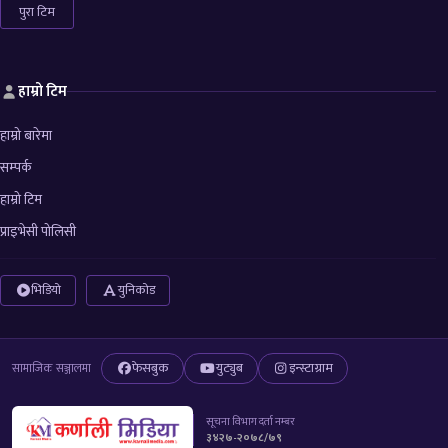
पुरा टिम
हाम्रो टिम
हाम्रो बारेमा
सम्पर्क
हाम्रो टिम
प्राइभेसी पोलिसी
भिडियो
युनिकोड
फेसबुक
युट्युब
इन्स्टाग्राम
सामाजिक सञ्जालमा
सूचना विभाग दर्ता नम्बर
३४२७-२०७८/७९