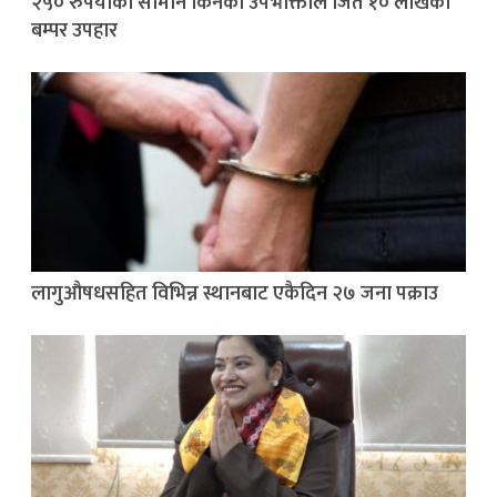
२५० रुपैयाँको सामान किनेका उपभोक्ताले जिते १० लाखको
बम्पर उपहार
लागुऔषधसहित विभिन्न स्थानबाट एकैदिन २७ जना पक्राउ