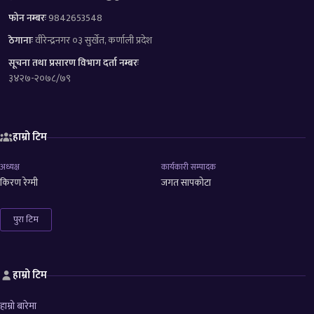
फोन नम्बरः
9842653548
ठेगानाः
वीरेन्द्रनगर ०३ सुर्खेत, कर्णाली प्रदेश
सूचना तथा प्रसारण विभाग दर्ता नम्बरः
३४२७-२०७८/७९
हाम्रो टिम
अध्यक्ष
कार्यकारी सम्पादक
किरण रेग्मी
जगत सापकोटा
पुरा टिम
हाम्रो टिम
हाम्रो बारेमा