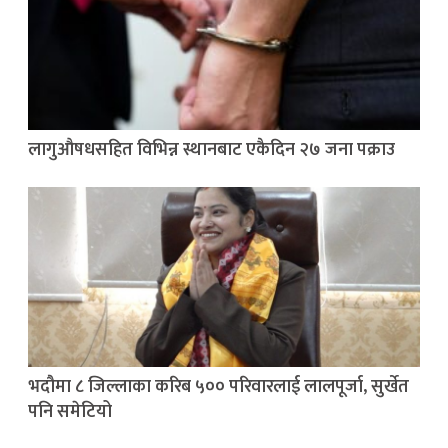
लागुऔषधसहित विभिन्न स्थानबाट एकैदिन २७ जना पक्राउ
भदौमा ८ जिल्लाका करिब ५०० परिवारलाई लालपूर्जा, सुर्खेत
पनि समेटियो