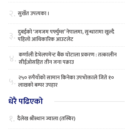
२.
सुर्खेत उपत्यका ।
दुबईको ‘जमजम पर्फ्युम्स’ नेपालमा, सुन्धारामा खुल्दै
३.
पहिलो आधिकारिक आउटलेट
कर्णाली डेभेलपमेन्ट बैंक घोटाला प्रकरण : तत्कालीन
४.
सीईओसहित तीन जना पक्राउ
२५० रुपैयाँको सामान किनेका उपभोक्ताले जिते १०
५.
लाखको बम्पर उपहार
धेरै पढिएको
१.
दैलेख श्रीस्थान ज्वाला (तस्बिर)