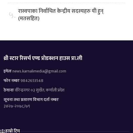
रास्वपाका निर्वाचित केन्द्रीय सदस्यहरु यी हुन्
५.
(मतसहित)
थ्री स्टार रिसर्च एण्ड प्रोडक्शन हाउस प्रा.ली
इमेलः
news.karnalimedia@gmail.com
फोन नम्बरः
9842653548
ठेगानाः
वीरेन्द्रनगर ०३ सुर्खेत, कर्णाली प्रदेश
सूचना तथा प्रसारण विभाग दर्ता नम्बरः
३४२७-२०७८/७९
हाम्रो टिम