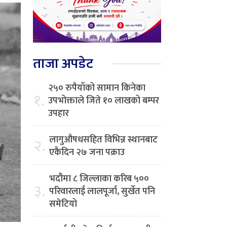
ताजा अपडेट
२५० रुपैयाँको सामान किनेका
१.
उपभोक्ताले जिते १० लाखको बम्पर
उपहार
लागुऔषधसहित विभिन्न स्थानबाट
२.
एकैदिन २७ जना पक्राउ
भदौमा ८ जिल्लाका करिब ५००
३.
परिवारलाई लालपूर्जा, सुर्खेत पनि
समेटियो