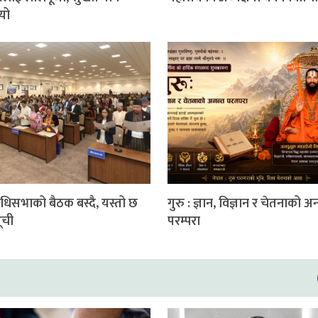
यो
निधिसभाको बैठक बस्दै, यस्तो छ
गुरु : ज्ञान, विज्ञान र चेतनाको अ
ूची
परम्परा