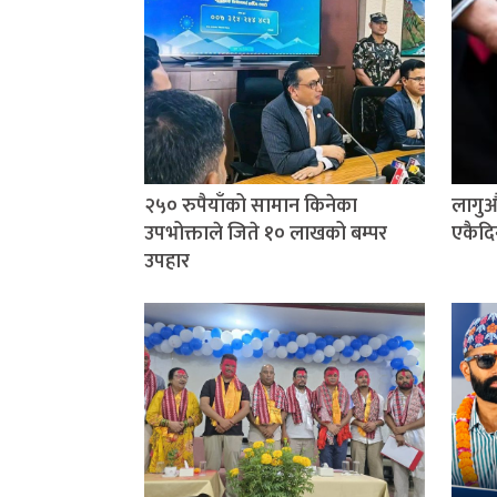
२५० रुपैयाँको सामान किनेका
लागुऔ
उपभोक्ताले जिते १० लाखको बम्पर
एकैदि
उपहार