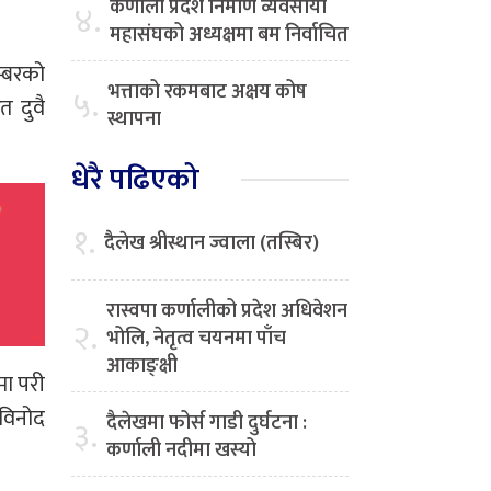
कर्णाली प्रदेश निर्माण व्यवसायी
४.
महासंघको अध्यक्षमा बम निर्वाचित
म्बरको
भत्ताको रकमबाट अक्षय कोष
५.
त दुवै
स्थापना
धेरै पढिएको
१.
दैलेख श्रीस्थान ज्वाला (तस्बिर)
रास्वपा कर्णालीको प्रदेश अधिवेशन
२.
भोलि, नेतृत्व चयनमा पाँच
आकाङ्क्षी
मा परी
 विनोद
दैलेखमा फोर्स गाडी दुर्घटना :
३.
कर्णाली नदीमा खस्यो