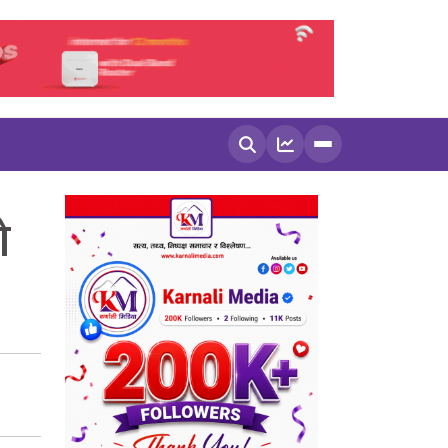
खोज्नुहोस
ो