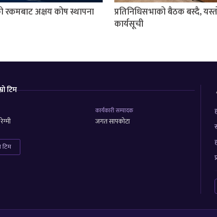
को रकमबाट अक्षय कोष स्थापना
प्रतिनिधिसभाको बैठक बस्दै, यस्
कार्यसूची
म्रो टिम
कार्यकारी सम्पादक
ह
ेग्मी
जगत सापकोटा
स
ह
रा टिम
प