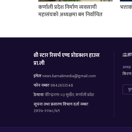
कर्णाली प्रदेश निर्माण व्यवसायी
भत्ता
महासंघको अध्यक्षमा बम निर्वाचित
थ्री स्टार रिसर्च एण्ड प्रोडक्शन हाउस
हा
प्रा.ली
अध्यक्ष
किरण र
इमेलः
news.karnalimedia@gmail.com
फोन नम्बरः
9842653548
पु
ठेगानाः
वीरेन्द्रनगर ०३ सुर्खेत, कर्णाली प्रदेश
सूचना तथा प्रसारण विभाग दर्ता नम्बरः
३४२७-२०७८/७९