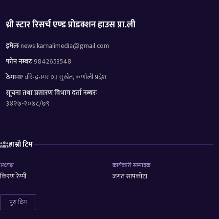
थ्री स्टार रिसर्च एण्ड प्रोडक्शन हाउस प्रा.ली
इमेलः
news.karnalimedia@gmail.com
फोन नम्बरः
9842653548
ठेगानाः
वीरेन्द्रनगर ०३ सुर्खेत, कर्णाली प्रदेश
सूचना तथा प्रसारण विभाग दर्ता नम्बरः
३४२७-२०७८/७९
हाम्रो टिम
अध्यक्ष
कार्यकारी सम्पादक
किरण रेग्मी
जगत सापकोटा
पुरा टिम