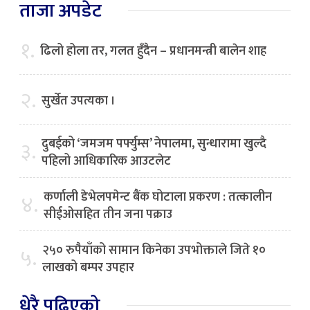
ताजा अपडेट
१.
ढिलो होला तर, गलत हुँदैन – प्रधानमन्त्री बालेन शाह
२.
सुर्खेत उपत्यका ।
दुबईको ‘जमजम पर्फ्युम्स’ नेपालमा, सुन्धारामा खुल्दै
३.
पहिलो आधिकारिक आउटलेट
कर्णाली डेभेलपमेन्ट बैंक घोटाला प्रकरण : तत्कालीन
४.
सीईओसहित तीन जना पक्राउ
२५० रुपैयाँको सामान किनेका उपभोक्ताले जिते १०
५.
लाखको बम्पर उपहार
धेरै पढिएको