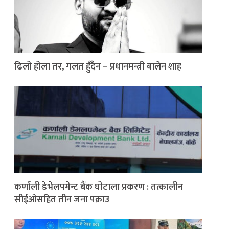
ढिलो होला तर, गलत हुँदैन – प्रधानमन्त्री बालेन शाह
कर्णाली डेभेलपमेन्ट बैंक घोटाला प्रकरण : तत्कालीन
सीईओसहित तीन जना पक्राउ