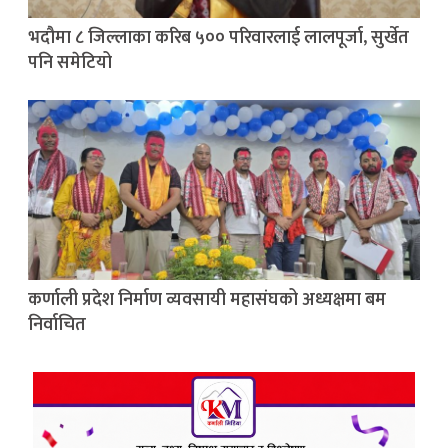
भदौमा ८ जिल्लाका करिब ५०० परिवारलाई लालपूर्जा, सुर्खेत
पनि समेटियो
कर्णाली प्रदेश निर्माण व्यवसायी महासंघको अध्यक्षमा बम
निर्वाचित