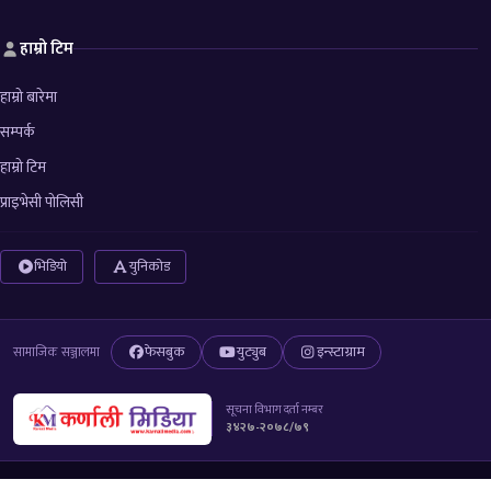
हाम्रो टिम
हाम्रो बारेमा
सम्पर्क
हाम्रो टिम
प्राइभेसी पोलिसी
भिडियो
युनिकोड
फेसबुक
युट्युब
इन्स्टाग्राम
सामाजिक सञ्जालमा
सूचना विभाग दर्ता नम्बर
३४२७-२०७८/७९
© 2026 All right reserved to Karnali Media