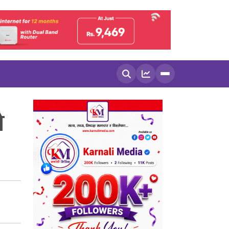
खोज्नुहोस
ो