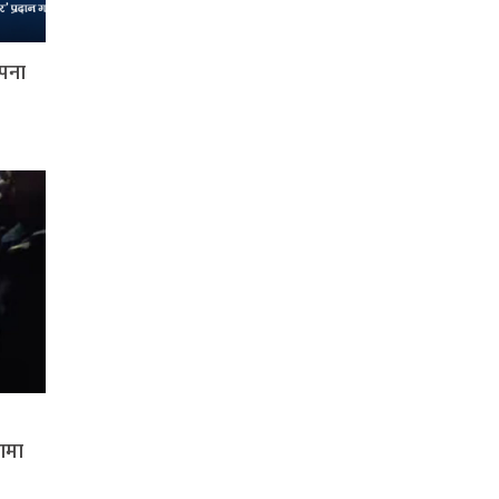
ापना
रणमा