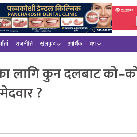
वार्ता
राजनीति
खेलकुद
आर्थिक
थप
भाका लागि कुन दलबाट को–क
मेदवार ?