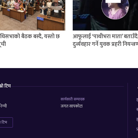
निधिसभाको बैठक बस्दै, यस्तो छ
आफूलाई ‘पाथीभरा माता’ बताउँदै
ूची
दुर्व्यवहार गर्ने युवक प्रहरी नियन्त्
म्रो टिम
कार्यकारी सम्पादक
ह
ेग्मी
जगत सापकोटा
स
ह
रा टिम
प