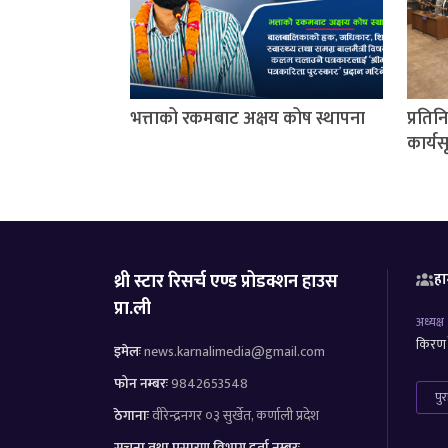
भत्ताको रकमबाट अक्षय कोष स्थापना
प्रति
कार्यस
थ्री स्टार रिसर्च एण्ड प्रोडक्शन हाउस
हा
प्रा.ली
अध्यक्ष
किरण र
इमेलः
news.karnalimedia@gmail.com
फोन नम्बरः
9842653548
पु
ठेगानाः
वीरेन्द्रनगर ०३ सुर्खेत, कर्णाली प्रदेश
सूचना तथा प्रसारण विभाग दर्ता नम्बरः