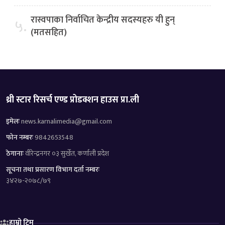
रास्वपाका निर्वाचित केन्द्रीय सदस्यहरु यी हुन्
५.
(मतसहित)
थ्री स्टार रिसर्च एण्ड प्रोडक्शन हाउस प्रा.ली
इमेलः
news.karnalimedia@gmail.com
फोन नम्बरः
9842653548
ठेगानाः
वीरेन्द्रनगर ०३ सुर्खेत, कर्णाली प्रदेश
सूचना तथा प्रसारण विभाग दर्ता नम्बरः
३४२७-२०७८/७९
हाम्रो टिम