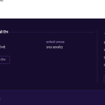
यो
म्रो टिम
कार्यकारी सम्पादक
ह
ेग्मी
जगत सापकोटा
स
ह
रा टिम
प