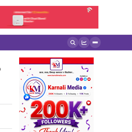
खोज्नुहोस
१