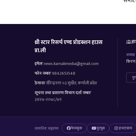
समेटि
थ्री स्टार रिसर्च एण्ड प्रोडक्शन हाउस
हा
प्रा.ली
अध्यक्ष
किरण र
इमेलः
news.karnalimedia@gmail.com
फोन नम्बरः
9842653548
पु
ठेगानाः
वीरेन्द्रनगर ०३ सुर्खेत, कर्णाली प्रदेश
सूचना तथा प्रसारण विभाग दर्ता नम्बरः
३४२७-२०७८/७९
फेसबुक
युट्युब
इन्स्टाग्राम
सामाजिक सञ्जालमा