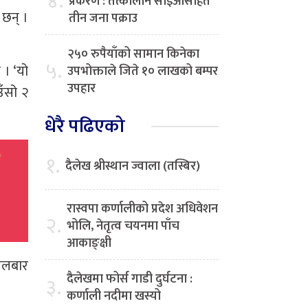
४.
प्रकरण : तत्कालीन सीईओसहित
 छन् ।
तीन जना पक्राउ
२५० रुपैयाँको सामान किनेका
५.
। ‘यो
उपभोक्ताले जिते १० लाखको बम्पर
उपहार
उँसो २
धेरै पढिएको
१.
दैलेख श्रीस्थान ज्वाला (तस्बिर)
रास्वपा कर्णालीको प्रदेश अधिवेशन
२.
भोलि, नेतृत्व चयनमा पाँच
आकाङ्क्षी
ंगलबार
दैलेखमा फोर्स गाडी दुर्घटना :
३.
कर्णाली नदीमा खस्यो