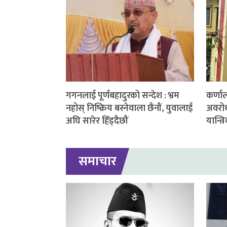
गगनलाई पूर्णबहादुरको सन्देश : भ्रम
कर्णाल
नहोस् निष्क्रिय बस्नेवाला छैनौं, युवालाई
अवरोध 
अघि सारेर हिँड्दैछौं
यान्त्
समाचार