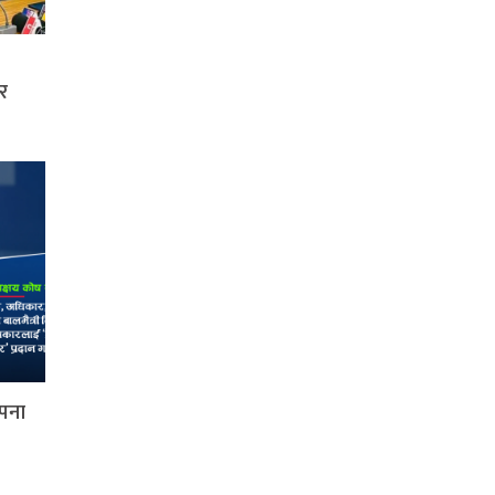
र
ापना