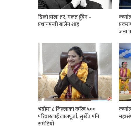
ढिलो होला तर, गलत हुँदैन –
कर्णाल
प्रधानमन्त्री बालेन शाह
प्रकर
जना प
भदौमा ८ जिल्लाका करिब ५००
कर्णाल
परिवारलाई लालपूर्जा, सुर्खेत पनि
महासं
समेटियो