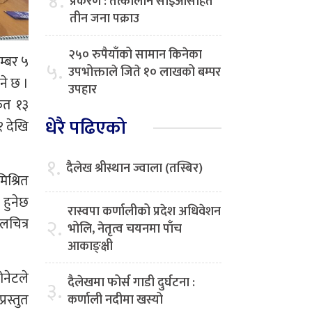
४.
प्रकरण : तत्कालीन सीईओसहित
तीन जना पक्राउ
२५० रुपैयाँको सामान किनेका
म्बर ५
५.
उपभोक्ताले जिते १० लाखको बम्पर
ने छ ।
उपहार
्फत १३
धेरै पढिएको
१ देखि
१.
दैलेख श्रीस्थान ज्वाला (तस्बिर)
िश्रित
 हुनेछ
रास्वपा कर्णालीको प्रदेश अधिवेशन
२.
लचित्र
भोलि, नेतृत्व चयनमा पाँच
आकाङ्क्षी
ोनेटले
दैलेखमा फोर्स गाडी दुर्घटना :
३.
रस्तुत
कर्णाली नदीमा खस्यो