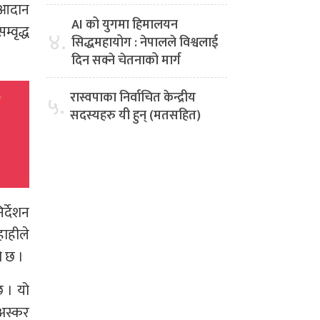
क आदान
AI को युगमा हिमालयन
्वृद्ध
४.
सिद्धमहायोग : नेपालले विश्वलाई
दिन सक्ने चेतनाको मार्ग
रास्वपाका निर्वाचित केन्द्रीय
५.
सदस्यहरु यी हुन् (मतसहित)
र्देशन
हाहीले
ो छ ।
छ । यो
 अस्कर