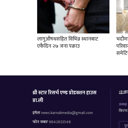
लागुऔषधसहित विभिन्न स्थानबाट
भदौमा
एकैदिन २७ जना पक्राउ
परिवार
समेटि
थ्री स्टार रिसर्च एण्ड प्रोडक्शन हाउस
हा
प्रा.ली
अध्यक्ष
किरण र
इमेलः
news.karnalimedia@gmail.com
फोन नम्बरः
9842653548
पु