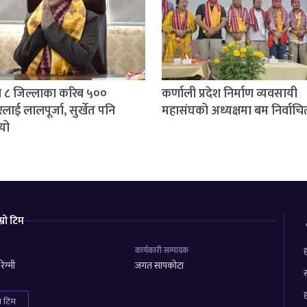
 ८ जिल्लाका करिब ५००
कर्णाली प्रदेश निर्माण व्यवसायी
लाई लालपूर्जा, सुर्खेत पनि
महासंघको अध्यक्षमा बम निर्वाचि
यो
म्रो टिम
कार्यकारी सम्पादक
ह
ेग्मी
जगत सापकोटा
स
ह
रा टिम