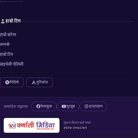
हाम्रो टिम
हाम्रो बारेमा
सम्पर्क
हाम्रो टिम
प्राइभेसी पोलिसी
भिडियो
युनिकोड
फेसबुक
युट्युब
इन्स्टाग्राम
सामाजिक सञ्जालमा
सूचना विभाग दर्ता नम्बर
३४२७-२०७८/७९