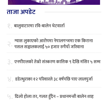
ताजा अपडेट
१.
बालुवाटारमा रवि-बालेन भेटवार्ता
ग्यास लुकाएको आरोपमा नेपालगन्जमा एक किराना
२.
पसल सञ्चालकलाई ५० हजार रुपैयाँ जरिवाना
३.
एनपीएलको तेस्रो संस्करण कात्तिक ९ देखि मंसिर ५ सम्म
४.
डडेल्धुराका १२ परिवारले ३८ वर्षपछि पाए लालपुर्जा
५.
ढिलो होला तर, गलत हुँदैन – प्रधानमन्त्री बालेन शाह