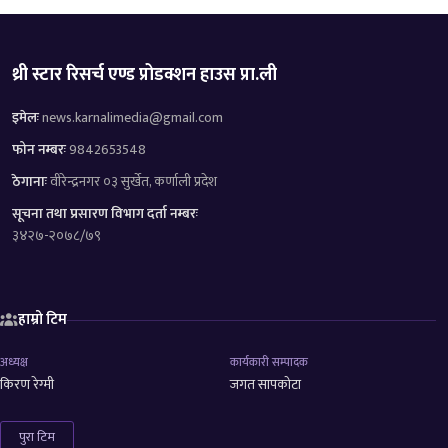
थ्री स्टार रिसर्च एण्ड प्रोडक्शन हाउस प्रा.ली
इमेलः
news.karnalimedia@gmail.com
फोन नम्बरः
9842653548
ठेगानाः
वीरेन्द्रनगर ०३ सुर्खेत, कर्णाली प्रदेश
सूचना तथा प्रसारण विभाग दर्ता नम्बरः
३४२७-२०७८/७९
हाम्रो टिम
अध्यक्ष
कार्यकारी सम्पादक
किरण रेग्मी
जगत सापकोटा
पुरा टिम