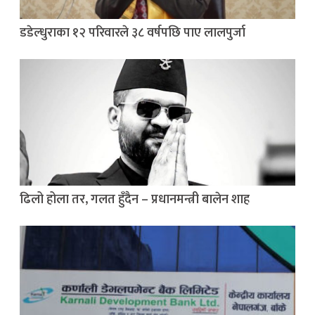
डडेल्धुराका १२ परिवारले ३८ वर्षपछि पाए लालपुर्जा
ढिलो होला तर, गलत हुँदैन – प्रधानमन्त्री बालेन शाह