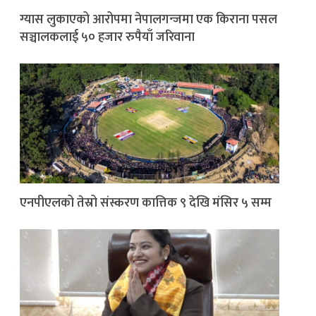
ग्यास लुकाएको आरोपमा नेपालगन्जमा एक किराना पसल
सञ्चालकलाई ५० हजार रुपैयाँ जरिवाना
एनपीएलको तेस्रो संस्करण कात्तिक ९ देखि मंसिर ५ सम्म