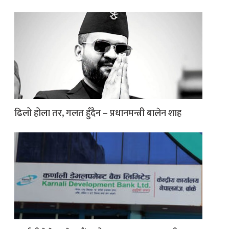
ढिलो होला तर, गलत हुँदैन – प्रधानमन्त्री बालेन शाह