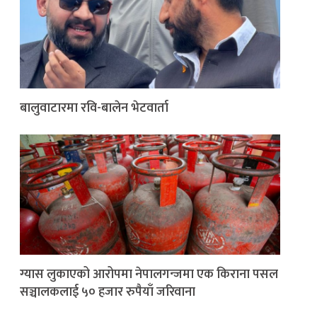
बालुवाटारमा रवि-बालेन भेटवार्ता
ग्यास लुकाएको आरोपमा नेपालगन्जमा एक किराना पसल
सञ्चालकलाई ५० हजार रुपैयाँ जरिवाना