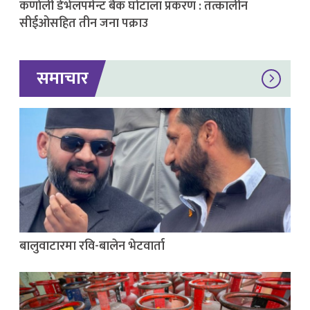
कर्णाली डेभेलपमेन्ट बैंक घोटाला प्रकरण : तत्कालीन
सीईओसहित तीन जना पक्राउ
समाचार
बालुवाटारमा रवि-बालेन भेटवार्ता