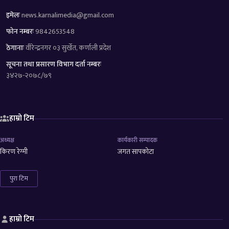
इमेलः
news.karnalimedia@gmail.com
फोन नम्बरः
9842653548
ठेगानाः
वीरेन्द्रनगर ०३ सुर्खेत, कर्णाली प्रदेश
सूचना तथा प्रसारण विभाग दर्ता नम्बरः
३४२७-२०७८/७९
हाम्रो टिम
अध्यक्ष
कार्यकारी सम्पादक
किरण रेग्मी
जगत सापकोटा
पुरा टिम
हाम्रो टिम