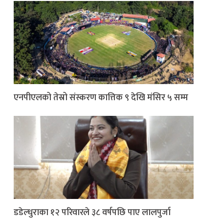
एनपीएलको तेस्रो संस्करण कात्तिक ९ देखि मंसिर ५ सम्म
डडेल्धुराका १२ परिवारले ३८ वर्षपछि पाए लालपुर्जा