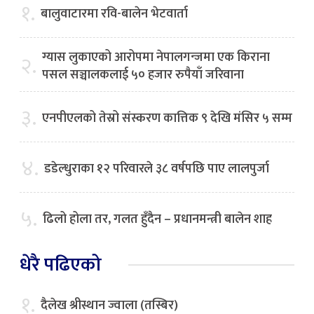
१.
बालुवाटारमा रवि-बालेन भेटवार्ता
ग्यास लुकाएको आरोपमा नेपालगन्जमा एक किराना
२.
पसल सञ्चालकलाई ५० हजार रुपैयाँ जरिवाना
३.
एनपीएलको तेस्रो संस्करण कात्तिक ९ देखि मंसिर ५ सम्म
४.
डडेल्धुराका १२ परिवारले ३८ वर्षपछि पाए लालपुर्जा
५.
ढिलो होला तर, गलत हुँदैन – प्रधानमन्त्री बालेन शाह
धेरै पढिएको
१.
दैलेख श्रीस्थान ज्वाला (तस्बिर)