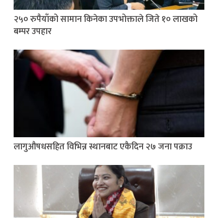
२५० रुपैयाँको सामान किनेका उपभोक्ताले जिते १० लाखको
बम्पर उपहार
लागुऔषधसहित विभिन्न स्थानबाट एकैदिन २७ जना पक्राउ