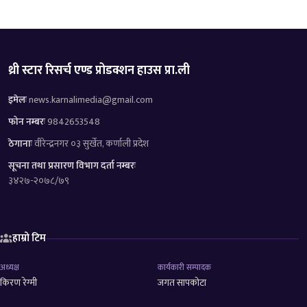
थ्री स्टार रिसर्च एण्ड प्रोडक्शन हाउस प्रा.ली
इमेलः
news.karnalimedia@gmail.com
फोन नम्बरः
9842653548
ठेगानाः
वीरेन्द्रनगर ०३ सुर्खेत, कर्णाली प्रदेश
सूचना तथा प्रसारण विभाग दर्ता नम्बरः
३४२७-२०७८/७९
हाम्रो टिम
अध्यक्ष
कार्यकारी सम्पादक
किरण रेग्मी
जगत सापकोटा