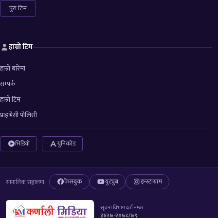
पुरा टिम
हाम्रो टिम
हाम्रो बारेमा
सम्पर्क
हाम्रो टिम
प्राइभेसी पोलिसी
भिडियो
युनिकोड
फेसबुक
युट्युब
इन्स्टाग्राम
सामाजिक सञ्जालमा
सूचना विभाग दर्ता नम्बर
३४२७-२०७८/७९