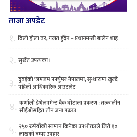
ताजा अपडेट
१.
ढिलो होला तर, गलत हुँदैन – प्रधानमन्त्री बालेन शाह
२.
सुर्खेत उपत्यका ।
दुबईको ‘जमजम पर्फ्युम्स’ नेपालमा, सुन्धारामा खुल्दै
३.
पहिलो आधिकारिक आउटलेट
कर्णाली डेभेलपमेन्ट बैंक घोटाला प्रकरण : तत्कालीन
४.
सीईओसहित तीन जना पक्राउ
२५० रुपैयाँको सामान किनेका उपभोक्ताले जिते १०
५.
लाखको बम्पर उपहार