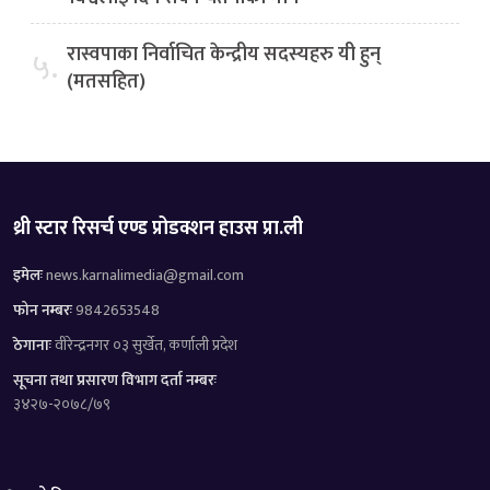
रास्वपाका निर्वाचित केन्द्रीय सदस्यहरु यी हुन्
५.
(मतसहित)
थ्री स्टार रिसर्च एण्ड प्रोडक्शन हाउस प्रा.ली
इमेलः
news.karnalimedia@gmail.com
फोन नम्बरः
9842653548
ठेगानाः
वीरेन्द्रनगर ०३ सुर्खेत, कर्णाली प्रदेश
सूचना तथा प्रसारण विभाग दर्ता नम्बरः
३४२७-२०७८/७९