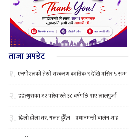
ताजा अपडेट
१.
एनपीएलको तेस्रो संस्करण कात्तिक ९ देखि मंसिर ५ सम्म
२.
डडेल्धुराका १२ परिवारले ३८ वर्षपछि पाए लालपुर्जा
३.
ढिलो होला तर, गलत हुँदैन – प्रधानमन्त्री बालेन शाह