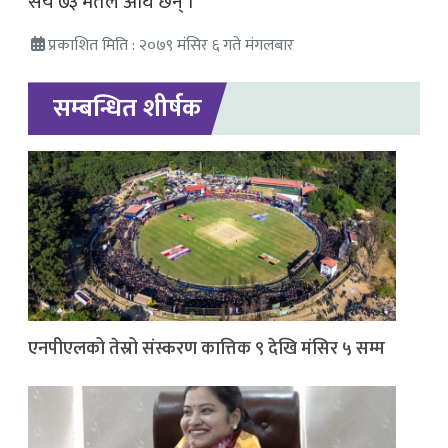
सय ७३ मतले अघि छन् ।
प्रकाशित मिति : २०७९ मंसिर ६ गते मंगलबार
सम्बन्धित शीर्षक
एनपीएलको तेस्रो संस्करण कात्तिक ९ देखि मंसिर ५ सम्म