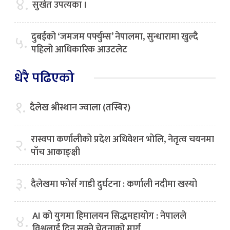
४.
सुर्खेत उपत्यका ।
दुबईको ‘जमजम पर्फ्युम्स’ नेपालमा, सुन्धारामा खुल्दै
५.
पहिलो आधिकारिक आउटलेट
धेरै पढिएको
१.
दैलेख श्रीस्थान ज्वाला (तस्बिर)
रास्वपा कर्णालीको प्रदेश अधिवेशन भोलि, नेतृत्व चयनमा
२.
पाँच आकाङ्क्षी
३.
दैलेखमा फोर्स गाडी दुर्घटना : कर्णाली नदीमा खस्यो
AI को युगमा हिमालयन सिद्धमहायोग : नेपालले
४.
विश्वलाई दिन सक्ने चेतनाको मार्ग