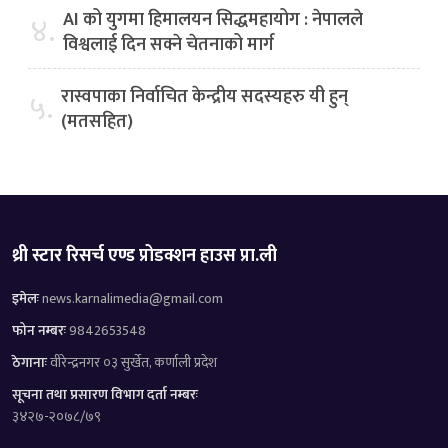
AI को युगमा हिमालयन सिद्धमहायोग : नेपालले
४.
विश्वलाई दिन सक्ने चेतनाको मार्ग
रास्वपाका निर्वाचित केन्द्रीय सदस्यहरु यी हुन्
५.
(मतसहित)
थ्री स्टार रिसर्च एण्ड प्रोडक्शन हाउस प्रा.ली
इमेलः
news.karnalimedia@gmail.com
फोन नम्बरः
9842653548
ठेगानाः
वीरेन्द्रनगर ०३ सुर्खेत, कर्णाली प्रदेश
सूचना तथा प्रसारण विभाग दर्ता नम्बरः
३४२७-२०७८/७९