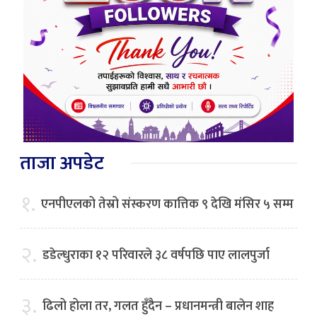
ताजा अपडेट
१.
एनपीएलको तेस्रो संस्करण कात्तिक ९ देखि मंसिर ५ सम्म
२.
डडेल्धुराका १२ परिवारले ३८ वर्षपछि पाए लालपुर्जा
३.
ढिलो होला तर, गलत हुँदैन – प्रधानमन्त्री बालेन शाह