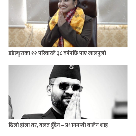
डडेल्धुराका १२ परिवारले ३८ वर्षपछि पाए लालपुर्जा
ढिलो होला तर, गलत हुँदैन – प्रधानमन्त्री बालेन शाह