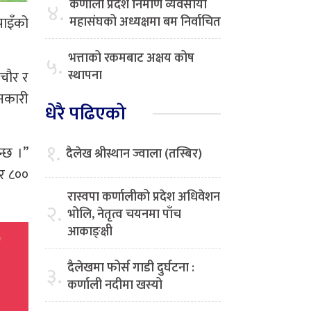
कर्णाली प्रदेश निर्माण व्यवसायी
४.
पाइँको
महासंघको अध्यक्षमा बम निर्वाचित
भत्ताको रकमबाट अक्षय कोष
५.
स्थापना
ीचौर र
ानकारी
धेरै पढिएको
१.
न्छ ।”
दैलेख श्रीस्थान ज्वाला (तस्बिर)
ार ८००
रास्वपा कर्णालीको प्रदेश अधिवेशन
२.
भोलि, नेतृत्व चयनमा पाँच
आकाङ्क्षी
दैलेखमा फोर्स गाडी दुर्घटना :
३.
कर्णाली नदीमा खस्यो