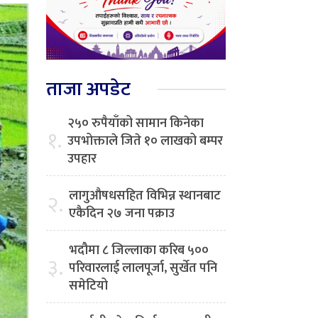
ताजा अपडेट
२५० रुपैयाँको सामान किनेका
१.
उपभोक्ताले जिते १० लाखको बम्पर
उपहार
लागुऔषधसहित विभिन्न स्थानबाट
२.
एकैदिन २७ जना पक्राउ
भदौमा ८ जिल्लाका करिब ५००
३.
परिवारलाई लालपूर्जा, सुर्खेत पनि
समेटियो