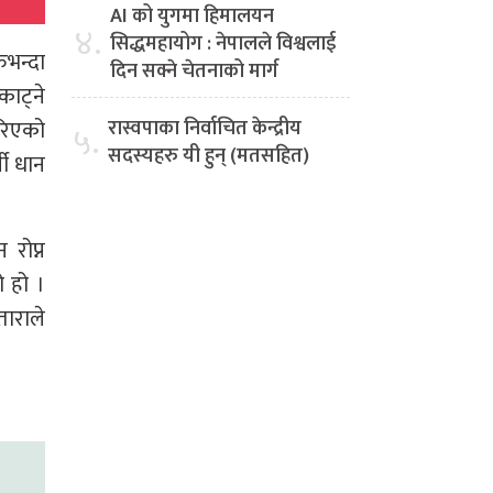
AI को युगमा हिमालयन
४.
सिद्धमहायोग : नेपालले विश्वलाई
ुभन्दा
दिन सक्ने चेतनाको मार्ग
काट्ने
ारिएको
रास्वपाका निर्वाचित केन्द्रीय
५.
सदस्यहरु यी हुन् (मतसहित)
सी धान
 रोप्न
ो हो ।
ताराले