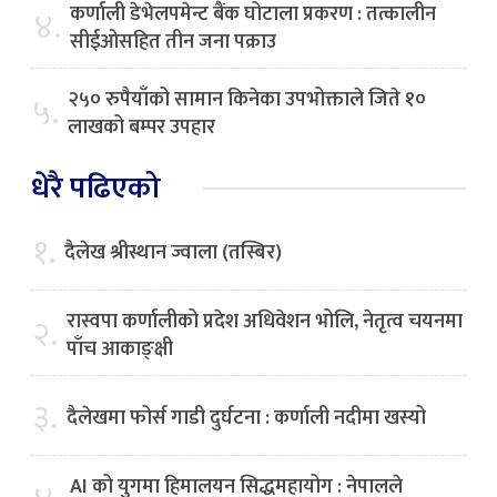
कर्णाली डेभेलपमेन्ट बैंक घोटाला प्रकरण : तत्कालीन
४.
सीईओसहित तीन जना पक्राउ
२५० रुपैयाँको सामान किनेका उपभोक्ताले जिते १०
५.
लाखको बम्पर उपहार
धेरै पढिएको
१.
दैलेख श्रीस्थान ज्वाला (तस्बिर)
रास्वपा कर्णालीको प्रदेश अधिवेशन भोलि, नेतृत्व चयनमा
२.
पाँच आकाङ्क्षी
३.
दैलेखमा फोर्स गाडी दुर्घटना : कर्णाली नदीमा खस्यो
AI को युगमा हिमालयन सिद्धमहायोग : नेपालले