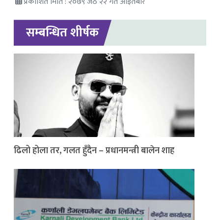
प्रकाशित मिति : २०७९ जेठ २२ गते आइतबार
सम्बन्धित शीर्षक
ढिलो होला तर, गलत हुँदैन – प्रधानमन्त्री बालेन शाह