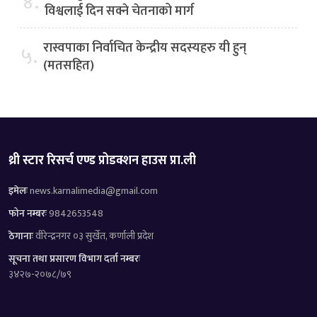
४.
विश्वलाई दिन सक्ने चेतनाको मार्ग
रास्वपाका निर्वाचित केन्द्रीय सदस्यहरु यी हुन्
५.
(मतसहित)
थ्री स्टार रिसर्च एण्ड प्रोडक्शन हाउस प्रा.ली
इमेलः
news.karnalimedia@gmail.com
फोन नम्बरः
9842653548
ठेगानाः
वीरेन्द्रनगर ०३ सुर्खेत, कर्णाली प्रदेश
सूचना तथा प्रसारण विभाग दर्ता नम्बरः
३४२७-२०७८/७९