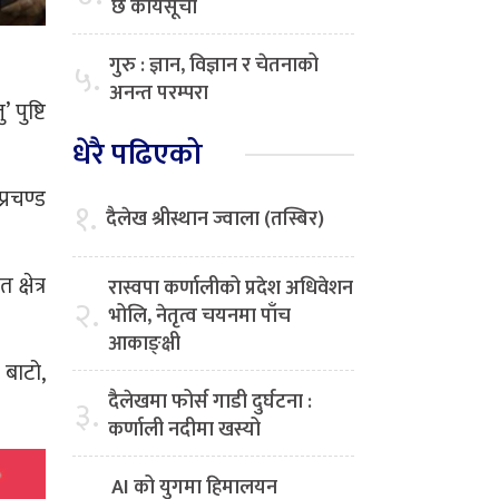
छ कार्यसूची
गुरु : ज्ञान, विज्ञान र चेतनाको
५.
अनन्त परम्परा
पुष्टि
धेरै पढिएको
्रचण्ड
१.
दैलेख श्रीस्थान ज्वाला (तस्बिर)
्षेत्र
रास्वपा कर्णालीको प्रदेश अधिवेशन
२.
भोलि, नेतृत्व चयनमा पाँच
आकाङ्क्षी
 बाटो,
दैलेखमा फोर्स गाडी दुर्घटना :
३.
।
कर्णाली नदीमा खस्यो
AI को युगमा हिमालयन