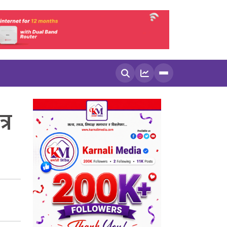
खोज्नुहोस
्र