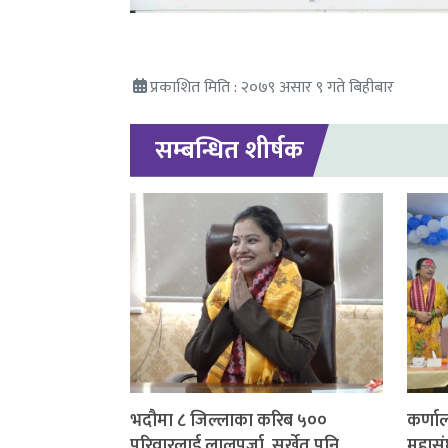
प्रकाशित मिति : २०७९ असार ९ गते बिहीबार
सम्बन्धित शीर्षक
भदौमा ८ जिल्लाका करिब ५००
कर्णाल
परिवारलाई लालपूर्जा, सुर्खेत पनि
महासं