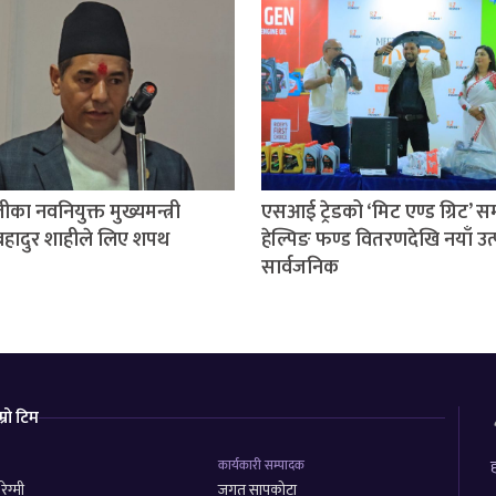
ीका नवनियुक्त मुख्यमन्त्री
एसआई ट्रेडको ‘मिट एण्ड ग्रिट’ सम्
हादुर शाहीले लिए शपथ
हेल्पिङ फण्ड वितरणदेखि नयाँ उत
सार्वजनिक
म्रो टिम
कार्यकारी सम्पादक
ह
ेग्मी
जगत सापकोटा