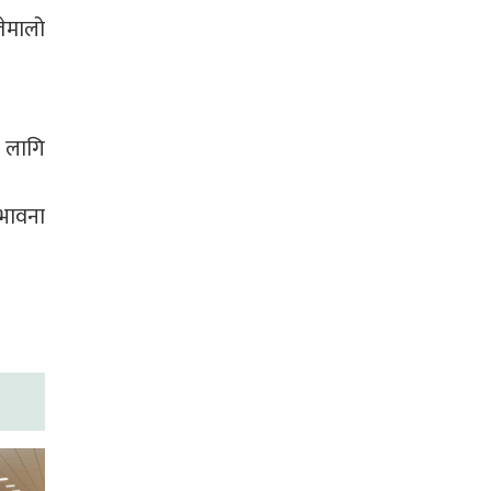
ेमालो
ो लागि
्भावना