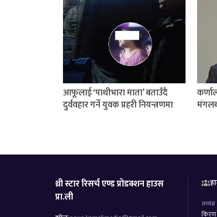
आफूलाई ‘पाथीभारा माता’ बताउँदै
कर्णाल
दुर्ववहार गर्ने युवक प्रहरी नियन्त्रणमा
मंगलब
थ्री स्टार रिसर्च एण्ड प्रोडक्शन हाउस
हा
प्रा.ली
अध्यक्ष
किरण र