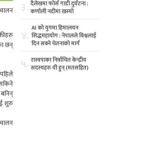
दैलेखमा फोर्स गाडी दुर्घटना :
३.
रिचालन
कर्णाली नदीमा खस्यो
AI को युगमा हिमालयन
४.
्तीहरु
सिद्धमहायोग : नेपालले विश्वलाई
दिन सक्ने चेतनाको मार्ग
का छन्
रास्वपाका निर्वाचित केन्द्रीय
५.
सदस्यहरु यी हुन् (मतसहित)
 पहिले
नसकिने
 बनिन्
ई शुरु
संचालन