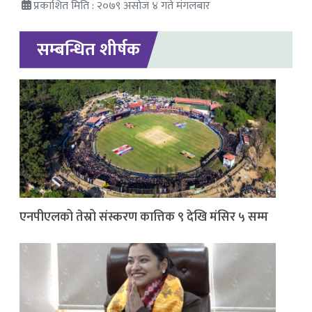
प्रकाशित मिति : २०७९ असोज ४ गते मंगलबार
सम्बन्धित शीर्षक
एनपीएलको तेस्रो संस्करण कात्तिक ९ देखि मंसिर ५ सम्म