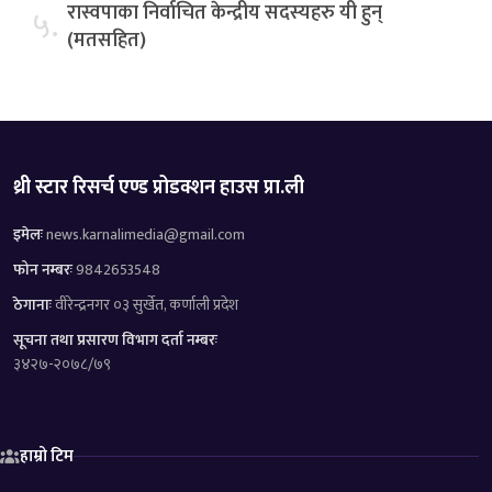
रास्वपाका निर्वाचित केन्द्रीय सदस्यहरु यी हुन्
५.
(मतसहित)
थ्री स्टार रिसर्च एण्ड प्रोडक्शन हाउस प्रा.ली
इमेलः
news.karnalimedia@gmail.com
फोन नम्बरः
9842653548
ठेगानाः
वीरेन्द्रनगर ०३ सुर्खेत, कर्णाली प्रदेश
सूचना तथा प्रसारण विभाग दर्ता नम्बरः
३४२७-२०७८/७९
हाम्रो टिम