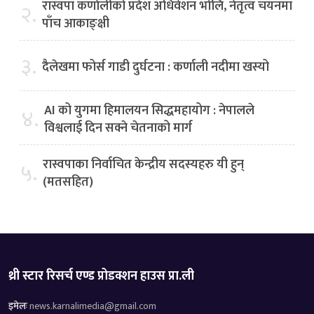
रास्वपा कर्णालीको प्रदेश अधिवेशन भोलि, नेतृत्व चयनमा
२.
पाँच आकाङ्क्षी
३.
दैलेखमा फोर्स गाडी दुर्घटना : कर्णाली नदीमा खस्यो
AI को युगमा हिमालयन सिद्धमहायोग : नेपालले
४.
विश्वलाई दिन सक्ने चेतनाको मार्ग
रास्वपाका निर्वाचित केन्द्रीय सदस्यहरु यी हुन्
५.
(मतसहित)
थ्री स्टार रिसर्च एण्ड प्रोडक्शन हाउस प्रा.ली
इमेलः
news.karnalimedia@gmail.com