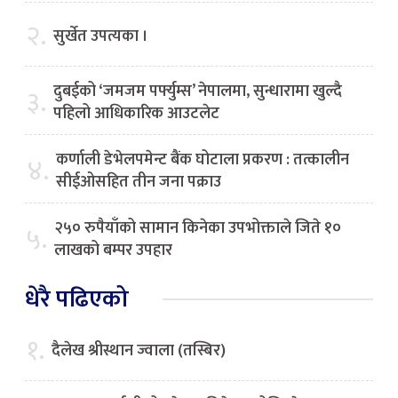
२.
सुर्खेत उपत्यका ।
दुबईको ‘जमजम पर्फ्युम्स’ नेपालमा, सुन्धारामा खुल्दै
३.
पहिलो आधिकारिक आउटलेट
कर्णाली डेभेलपमेन्ट बैंक घोटाला प्रकरण : तत्कालीन
४.
सीईओसहित तीन जना पक्राउ
२५० रुपैयाँको सामान किनेका उपभोक्ताले जिते १०
५.
लाखको बम्पर उपहार
धेरै पढिएको
१.
दैलेख श्रीस्थान ज्वाला (तस्बिर)