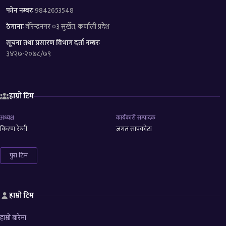
फोन नम्बरः
9842653548
ठेगानाः
वीरेन्द्रनगर ०३ सुर्खेत, कर्णाली प्रदेश
सूचना तथा प्रसारण विभाग दर्ता नम्बरः
३४२७-२०७८/७९
हाम्रो टिम
अध्यक्ष
कार्यकारी सम्पादक
किरण रेग्मी
जगत सापकोटा
पुरा टिम
हाम्रो टिम
हाम्रो बारेमा