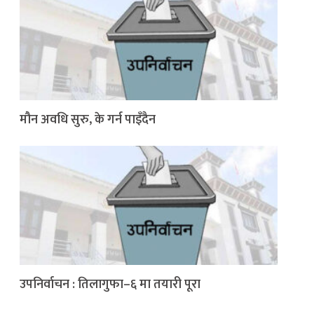
मौन अवधि सुरु, के गर्न पाइँदैन
उपनिर्वाचन : तिलागुफा–६ मा तयारी पूरा