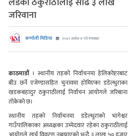
लडेका ठकुराठीलाई साढे ३ लाख
जरिवाना
कर्णाली मिडिया
२०७९ असोज ४ गते मंगलबार
काठमाडौं
। स्थानीय तहको निर्वाचनमा हेलिकोप्टरबाट
बीउ छर्ने एजेण्डासहित चुनावमा होमिएका डडेल्धुराका
खडकबहादुर ठकुराठीलाई निर्वाचन आयोगले जरिबाना
तोकेको छ।
स्थानीय तहको निर्वाचनमा डडेल्धुराको भागेश्वर
गाउँपालिकाका अध्यक्षका उम्मेदवार रहेका ठकुराठीलाई
आयोगले खर्च विवरण नबुझाएको भन्दै ३ लाख ५० हजार