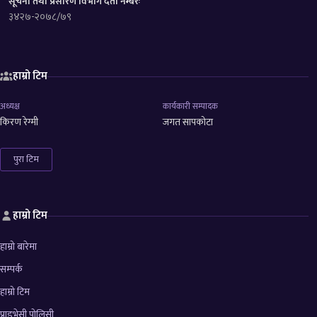
सूचना तथा प्रसारण विभाग दर्ता नम्बरः
३४२७-२०७८/७९
हाम्रो टिम
अध्यक्ष
कार्यकारी सम्पादक
किरण रेग्मी
जगत सापकोटा
पुरा टिम
हाम्रो टिम
हाम्रो बारेमा
सम्पर्क
हाम्रो टिम
प्राइभेसी पोलिसी