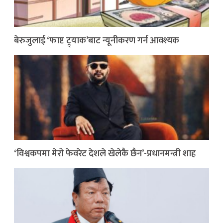
बेरुजुलाई ‘फाष्ट ट्र्याक’बाट न्यूनीकरण गर्न आवश्यक
‘विश्वकपमा मेरो फेवरेट देशले खेलेकै छैन’-प्रधानमन्त्री शाह