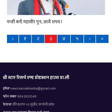
मन्त्री बन्दै महावीर पुन, आजै शपथ !
‹
१
२
३
४
५
›
»
थ्री स्टार रिसर्च एण्ड प्रोडक्शन हाउस प्रा.ली
इमेलः
news.karnalimedia@gmail.com
फोन नम्बरः
9842653548
ठेगानाः
वीरेन्द्रनगर ०३ सुर्खेत, कर्णाली प्रदेश