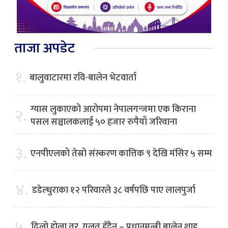
ताजा अपडेट
१.
बालुवाटारमा रवि-बालेन भेटवार्ता
ग्यास लुकाएको आरोपमा नेपालगन्जमा एक किराना
२.
पसल सञ्चालकलाई ५० हजार रुपैयाँ जरिवाना
३.
एनपीएलको तेस्रो संस्करण कात्तिक ९ देखि मंसिर ५ सम्म
४.
डडेल्धुराका १२ परिवारले ३८ वर्षपछि पाए लालपुर्जा
५.
ढिलो होला तर, गलत हुँदैन – प्रधानमन्त्री बालेन शाह