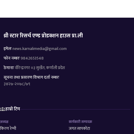
थ्री स्टार रिसर्च एण्ड प्रोडक्शन हाउस प्रा.ली
इमेलः
news.karnalimedia@gmail.com
फोन नम्बरः
9842653548
ठेगानाः
वीरेन्द्रनगर ०३ सुर्खेत, कर्णाली प्रदेश
सूचना तथा प्रसारण विभाग दर्ता नम्बरः
३४२७-२०७८/७९
हाम्रो टिम
अध्यक्ष
कार्यकारी सम्पादक
किरण रेग्मी
जगत सापकोटा