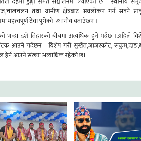
िले दहमा डुङ्गा समेत सञ्चालनमा ल्याएको छ । स्थानीय समू
िवाज,चालचलन तथा ग्रामीण क्षेत्रबाट अवलोकन गर्न सक्ने प्र
 महत्वपूर्ण टेवा पुगेको स्थानीय बताउँछन ।
िको भन्दा दशैं तिहारको बीचमा अत्यधिक हुने गर्दछ ।अहिले वि
क आउने गर्दछन । विशेष गरी सुर्खेत,जाजरकोट, रूकुम,दाङ,ब
ल हेर्न आउने संख्या अत्याधिक रहेको छ।