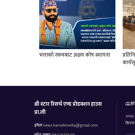
भत्ताको रकमबाट अक्षय कोष स्थापना
प्रति
कार्यस
थ्री स्टार रिसर्च एण्ड प्रोडक्शन हाउस
हा
प्रा.ली
अध्यक्ष
किरण र
इमेलः
news.karnalimedia@gmail.com
फोन नम्बरः
9842653548