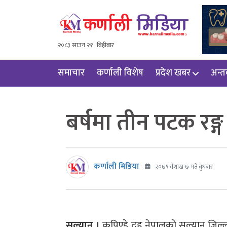
२०८३ साउन २१ , बिहीबार
समाचार
कर्णाली विशेष
प्रदेश खबर
अन्तर्
बर्षमा तीन पटक रङ्ग 
कर्णाली मिडिया
२०७९ वैशाख ७ गते बुधबार
सल्यान ।
कुपिण्डे दह नेपालको सल्यान जिल