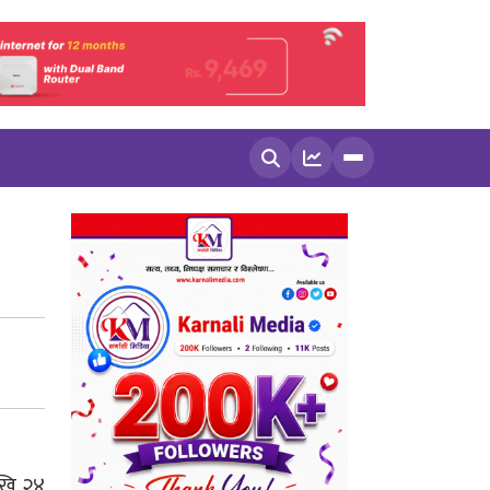
खोज्नुहोस
ेखि २४