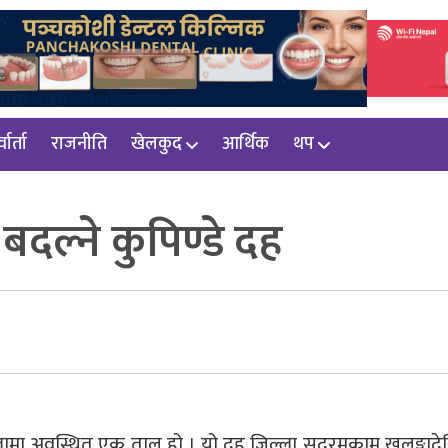
वार्ता
राजनीति
खेलकुद
आर्थिक
थप
बदल्ने कुपिण्डे दह
्लामा अवस्थित एक ताल हो । यो दह जिल्ला सदरमुकाम खलङ्गाद