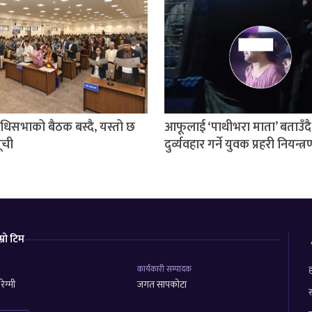
निधिसभाको बैठक बस्दै, यस्तो छ
आफूलाई ‘पाथीभरा माता’ बताउँदै
ूची
दुर्व्यवहार गर्ने युवक प्रहरी नियन्त्
म्रो टिम
कार्यकारी सम्पादक
ह
ेग्मी
जगत सापकोटा
स