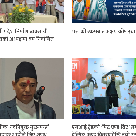
ी प्रदेश निर्माण व्यवसायी
भत्ताको रकमबाट अक्षय कोष स्थ
घको अध्यक्षमा बम निर्वाचित
ीका नवनियुक्त मुख्यमन्त्री
एसआई ट्रेडको ‘मिट एण्ड ग्रिट’ सम्
हादुर शाहीले लिए शपथ
हेल्पिङ फण्ड वितरणदेखि नयाँ उत