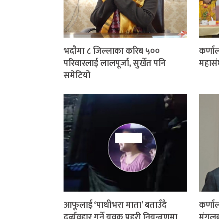
भदौमा ८ जिल्लाका करिब ५००
कर्णाल
परिवारलाई लालपूर्जा, सुर्खेत पनि
महासं
समेटियो
आफूलाई ‘पाथीभरा माता’ बताउँदै
कर्णाल
दुर्व्यवहार गर्ने युवक प्रहरी नियन्त्रणमा
मंगलब