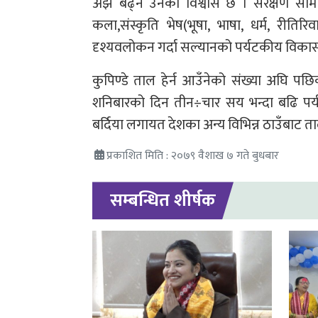
अझ बढ्ने उनको विश्वास छ । संरक्षण समित
कला,संस्कृति भेष(भूषा, भाषा, धर्म, रीतिर
दृश्यवलोकन गर्दा सल्यानको पर्यटकीय विकासमा
कुपिण्डे ताल हेर्न आउँनेको संख्या अघि पछ
शनिबारको दिन तीन÷चार सय भन्दा बढि पर्यट
बर्दिया लगायत देशका अन्य विभिन्न ठाउँबाट ता
प्रकाशित मिति : २०७९ वैशाख ७ गते बुधबार
सम्बन्धित शीर्षक