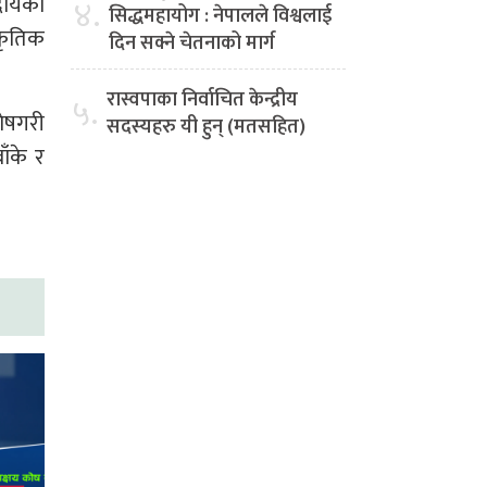
दायको
४.
सिद्धमहायोग : नेपालले विश्वलाई
ाकृतिक
दिन सक्ने चेतनाको मार्ग
रास्वपाका निर्वाचित केन्द्रीय
५.
शेषगरी
सदस्यहरु यी हुन् (मतसहित)
ाँके र