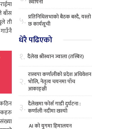
स्थापना
िराईमा
े बाँस
प्रतिनिधिसभाको बैठक बस्दै, यस्तो
५.
ुले ती
छ कार्यसूची
गाउँनै
धेरै पढिएको
१.
दैलेख श्रीस्थान ज्वाला (तस्बिर)
रास्वपा कर्णालीको प्रदेश अधिवेशन
२.
भोलि, नेतृत्व चयनमा पाँच
आकाङ्क्षी
 कठिन
दैलेखमा फोर्स गाडी दुर्घटना :
३.
कर्णाली नदीमा खस्यो
यटकहरु
संख्या
AI को युगमा हिमालयन