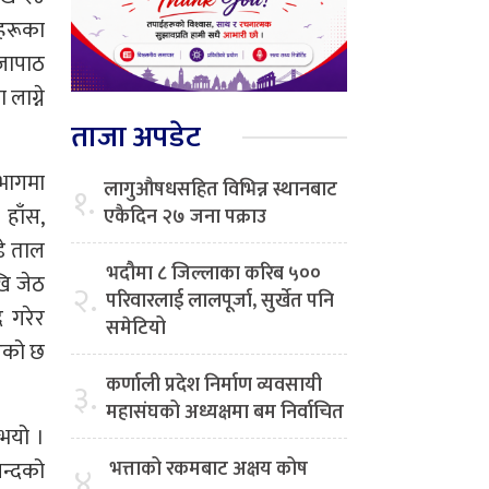
यहरूका
ूजापाठ
लाग्ने
ताजा अपडेट
 भागमा
लागुऔषधसहित विभिन्न स्थानबाट
१.
 हाँस,
एकैदिन २७ जना पक्राउ
डे ताल
भदौमा ८ जिल्लाका करिब ५००
खि जेठ
२.
परिवारलाई लालपूर्जा, सुर्खेत पनि
द गरेर
समेटियो
भएको छ
कर्णाली प्रदेश निर्माण व्यवसायी
३.
महासंघको अध्यक्षमा बम निर्वाचित
 भयो ।
नन्दको
भत्ताको रकमबाट अक्षय कोष
४.