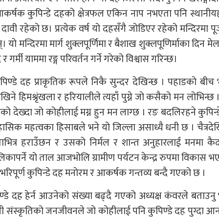
र्षक कुपिन्डे दहको क्षेत्रफल एकिन नाप नभएता पनि स्थानी
वी रहेको छ। प्रत्येक वर्ष यो दहसँगै जोडिएर रहेको मन्दिरमा प
ो मन्दिरमा मार्ग शुक्लपूर्णिमा र बैशाख शुक्लपूणिर्माका दिन मेला 
 गर्मी याममा रङ्ग परिवर्तन गर्ने गरेको विश्वास गरिन्छ।
डे दह प्राकृतिक रूपले निकै सुन्दर देखिन्छ । पहाडको बीच
े हिमश्रृंखला र हरियालीले त्यहाँ पुग्ने जो कसैको मन लोभिन्छ ।
भएको देख्दा जो कोहीलाई मग्न हुन मन लाग्छ । रङ बदलिरहने कुपिन्
ासिक महत्वका हिसाबले भने यो जिल्ला असाध्यै धनी छ । चैत्रदे
रताभित्र हराउँछन र उसको निर्मल र शान्त अनुहारलाई मनमा कै
लिकापर्ने यो ताल आजभोलि ग्रामीण पर्यटन केन्द्र रुपमा विकास 
 भरिपूर्ण कुपिन्डे दह मनोरम र आकर्षक गन्तव्य बन्दै गएको छ ।
ण्डे दह हेर्न आउनेको संख्या बढ्दै गएको अध्यक्ष कंवरले बताउनु
नी संस्कृतिको जनजीवनले जो कोहीलाई पनि कुपिण्डे दह पुग्दा आ