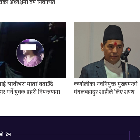
घको अध्यक्षमा बम निर्वाचित
ई ‘पाथीभरा माता’ बताउँदै
कर्णालीका नवनियुक्त मुख्यमन्त्री
वहार गर्ने युवक प्रहरी नियन्त्रणमा
मंगलबहादुर शाहीले लिए शपथ
म्रो टिम