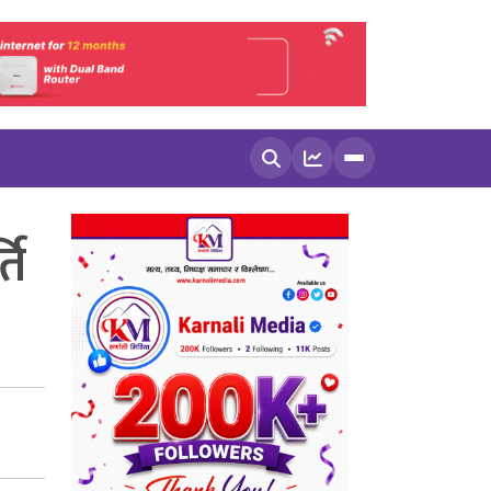
खोज्नुहोस
ति