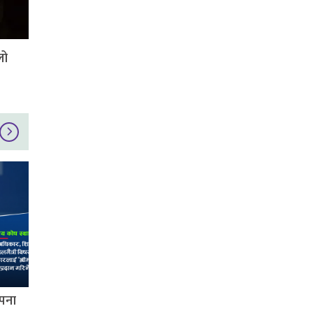
लो
ापना