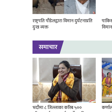
राष्ट्रपति पौडेलद्वारा विमान दुर्घटनाप्रति
पाकिस
दुःख व्यक्त
विमान
समाचार
भदौमा ८ जिल्लाका करिब ५००
कर्णाल