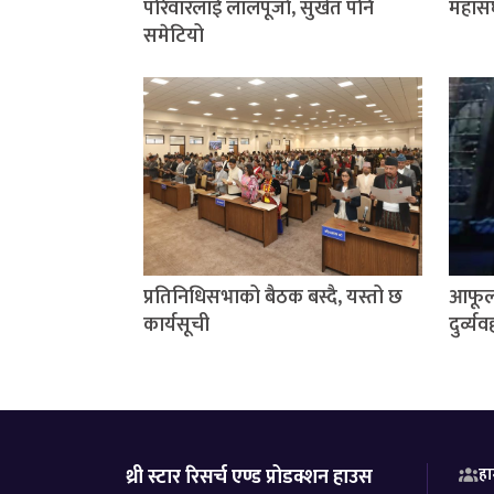
परिवारलाई लालपूर्जा, सुर्खेत पनि
महासं
समेटियो
प्रतिनिधिसभाको बैठक बस्दै, यस्तो छ
आफूला
कार्यसूची
दुर्व्य
थ्री स्टार रिसर्च एण्ड प्रोडक्शन हाउस
हा