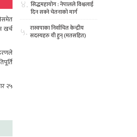
४.
सिद्धमहायोग : नेपालले विश्वलाई
दिन सक्ने चेतनाको मार्ग
नेसमेत
रास्वपाका निर्वाचित केन्द्रीय
न खर्च
५.
सदस्यहरु यी हुन् (मतसहित)
ाहरणले
पूर्ति
जार २५