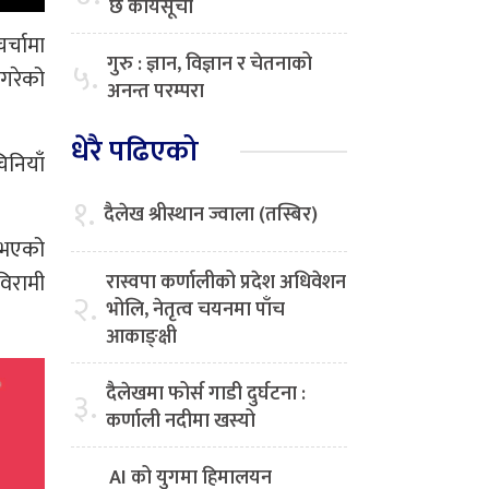
छ कार्यसूची
र्चामा
गुरु : ज्ञान, विज्ञान र चेतनाको
५.
 गरेको
अनन्त परम्परा
धेरै पढिएको
िनियाँ
१.
दैलेख श्रीस्थान ज्वाला (तस्बिर)
त भएको
विरामी
रास्वपा कर्णालीको प्रदेश अधिवेशन
२.
भोलि, नेतृत्व चयनमा पाँच
आकाङ्क्षी
दैलेखमा फोर्स गाडी दुर्घटना :
३.
कर्णाली नदीमा खस्यो
AI को युगमा हिमालयन