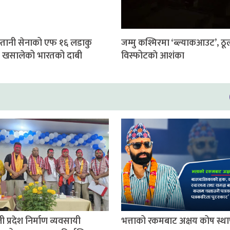
्तानी सेनाको एफ १६ लडाकु
जम्मु कश्मिरमा ‘ब्ल्याकआउट’, ठू
 खसालेको भारतको दाबी
विस्फोटकाे आशंका
ी प्रदेश निर्माण व्यवसायी
भत्ताको रकमबाट अक्षय कोष स्थ