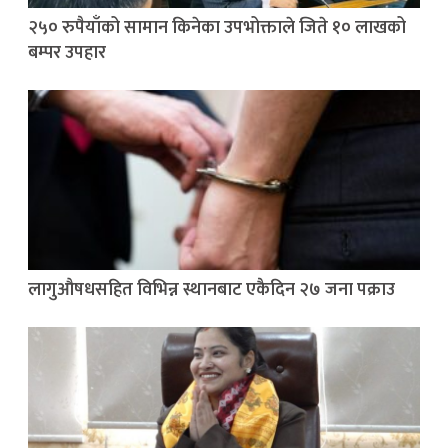
२५० रुपैयाँको सामान किनेका उपभोक्ताले जिते १० लाखको
बम्पर उपहार
लागुऔषधसहित विभिन्न स्थानबाट एकैदिन २७ जना पक्राउ