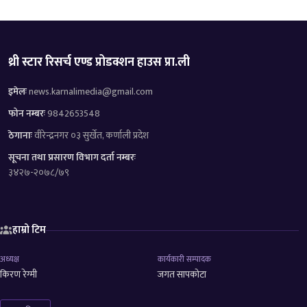
थ्री स्टार रिसर्च एण्ड प्रोडक्शन हाउस प्रा.ली
इमेलः
news.karnalimedia@gmail.com
फोन नम्बरः
9842653548
ठेगानाः
वीरेन्द्रनगर ०३ सुर्खेत, कर्णाली प्रदेश
सूचना तथा प्रसारण विभाग दर्ता नम्बरः
३४२७-२०७८/७९
हाम्रो टिम
अध्यक्ष
कार्यकारी सम्पादक
किरण रेग्मी
जगत सापकोटा