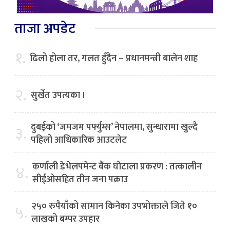
ताजा अपडेट
१.
ढिलो होला तर, गलत हुँदैन – प्रधानमन्त्री बालेन शाह
२.
सुर्खेत उपत्यका ।
दुबईको ‘जमजम पर्फ्युम्स’ नेपालमा, सुन्धारामा खुल्दै
३.
पहिलो आधिकारिक आउटलेट
कर्णाली डेभेलपमेन्ट बैंक घोटाला प्रकरण : तत्कालीन
४.
सीईओसहित तीन जना पक्राउ
२५० रुपैयाँको सामान किनेका उपभोक्ताले जिते १०
५.
लाखको बम्पर उपहार