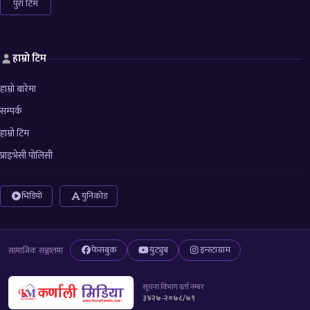
पुरा टिम
हाम्रो टिम
हाम्रो बारेमा
सम्पर्क
हाम्रो टिम
प्राइभेसी पोलिसी
भिडियो
युनिकोड
फेसबुक
युट्युब
इन्स्टाग्राम
सामाजिक सञ्जालमा
सूचना विभाग दर्ता नम्बर
३४२७-२०७८/७९