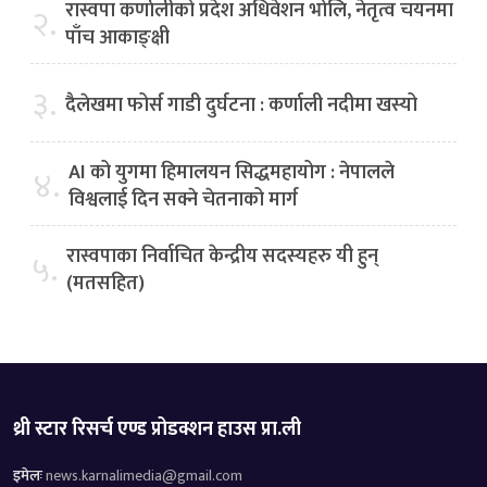
रास्वपा कर्णालीको प्रदेश अधिवेशन भोलि, नेतृत्व चयनमा
२.
पाँच आकाङ्क्षी
३.
दैलेखमा फोर्स गाडी दुर्घटना : कर्णाली नदीमा खस्यो
AI को युगमा हिमालयन सिद्धमहायोग : नेपालले
४.
विश्वलाई दिन सक्ने चेतनाको मार्ग
रास्वपाका निर्वाचित केन्द्रीय सदस्यहरु यी हुन्
५.
(मतसहित)
थ्री स्टार रिसर्च एण्ड प्रोडक्शन हाउस प्रा.ली
इमेलः
news.karnalimedia@gmail.com