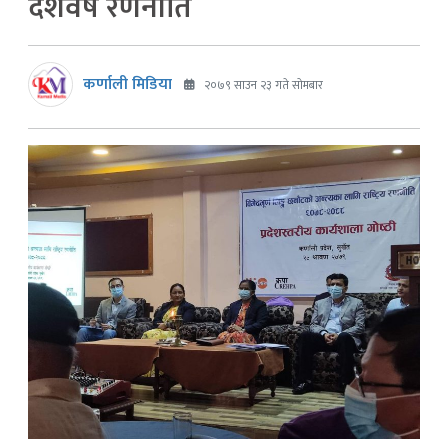
दशवर्षे रणनीति
कर्णाली मिडिया
२०७९ साउन २३ गते सोमबार