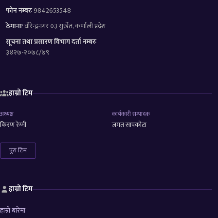
फोन नम्बरः
9842653548
ठेगानाः
वीरेन्द्रनगर ०३ सुर्खेत, कर्णाली प्रदेश
सूचना तथा प्रसारण विभाग दर्ता नम्बरः
३४२७-२०७८/७९
हाम्रो टिम
अध्यक्ष
कार्यकारी सम्पादक
किरण रेग्मी
जगत सापकोटा
पुरा टिम
हाम्रो टिम
हाम्रो बारेमा