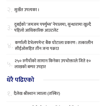
२.
सुर्खेत उपत्यका ।
दुबईको ‘जमजम पर्फ्युम्स’ नेपालमा, सुन्धारामा खुल्दै
३.
पहिलो आधिकारिक आउटलेट
कर्णाली डेभेलपमेन्ट बैंक घोटाला प्रकरण : तत्कालीन
४.
सीईओसहित तीन जना पक्राउ
२५० रुपैयाँको सामान किनेका उपभोक्ताले जिते १०
५.
लाखको बम्पर उपहार
धेरै पढिएको
१.
दैलेख श्रीस्थान ज्वाला (तस्बिर)