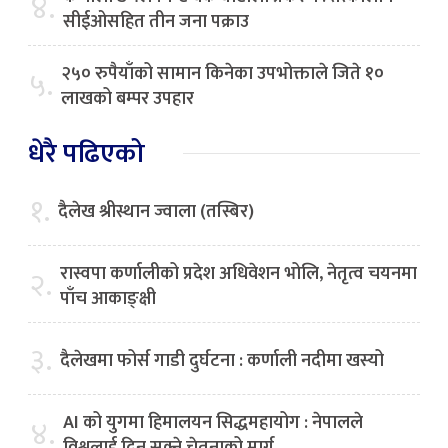
४.
सीईओसहित तीन जना पक्राउ
२५० रुपैयाँको सामान किनेका उपभोक्ताले जिते १०
५.
लाखको बम्पर उपहार
धेरै पढिएको
१.
दैलेख श्रीस्थान ज्वाला (तस्बिर)
रास्वपा कर्णालीको प्रदेश अधिवेशन भोलि, नेतृत्व चयनमा
२.
पाँच आकाङ्क्षी
३.
दैलेखमा फोर्स गाडी दुर्घटना : कर्णाली नदीमा खस्यो
AI को युगमा हिमालयन सिद्धमहायोग : नेपालले
४.
विश्वलाई दिन सक्ने चेतनाको मार्ग