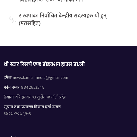
रास्वपाका निर्वाचित केन्द्रीय सदस्यहरु यी हुन्
५.
(मतसहित)
थ्री स्टार रिसर्च एण्ड प्रोडक्शन हाउस प्रा.ली
इमेलः
news.karnalimedia@gmail.com
फोन नम्बरः
9842653548
ठेगानाः
वीरेन्द्रनगर ०३ सुर्खेत, कर्णाली प्रदेश
सूचना तथा प्रसारण विभाग दर्ता नम्बरः
३४२७-२०७८/७९