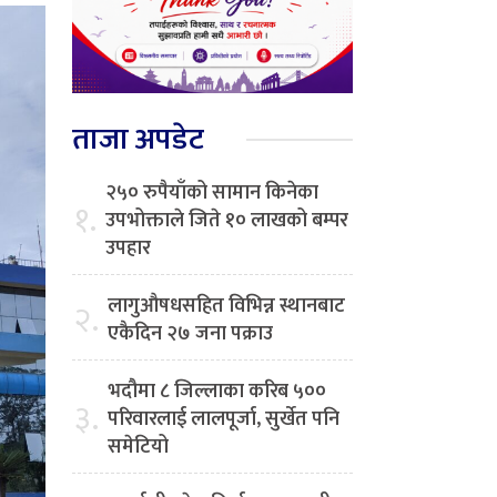
ताजा अपडेट
२५० रुपैयाँको सामान किनेका
१.
उपभोक्ताले जिते १० लाखको बम्पर
उपहार
लागुऔषधसहित विभिन्न स्थानबाट
२.
एकैदिन २७ जना पक्राउ
भदौमा ८ जिल्लाका करिब ५००
३.
परिवारलाई लालपूर्जा, सुर्खेत पनि
समेटियो