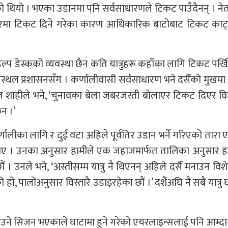
को थियो । भएका उडानमा पनि सर्वसाधारणले टिकट पाउँदैनन् । ने
रमा टिकट दिने गरेका कारण आधिकारिक बाटोबाट टिकट काट्न प
ेल्प डेस्कको व्यवस्था छैन कति यात्रुहरू कहाँका लागि टिकट पर्ख
मानस्थल प्रशासनसँग । कर्णालीवासी सर्वसाधारण भने दसैँको मुखम
ज शाहीले भने, ‘चुनावका बेला जबरजस्ती बोलाएर टिकट दिएर व
न ।’
ालीका लागि र दुई वटा अहिले पूर्वतिर उडान भर्ने गरिएको तारा
 बताए । उनका अनुसार हामीले एक जहाजमार्फत तालिका अनुसार ह
। उनले भने, ‘अस्तीसम्म यात्रु नै थिएनन् अहिले दसैँ मनाउन विश
ो, पालोअनुसार विस्तारै उडाइरहेका छौं ।’ दशैंअघि नै सबै यात्रु घर 
टक आउने सिजन भएकाले घाटामा हुने गरेको एयरलाइन्सलाई पनि आम्दान