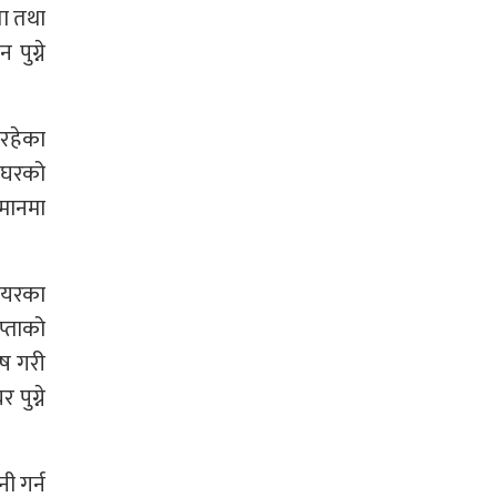
ता तथा
ुग्ने
िरहेका
ा घरको
िमानमा
 एयरका
प्ताको
ेष गरी
पुग्ने
ी गर्न