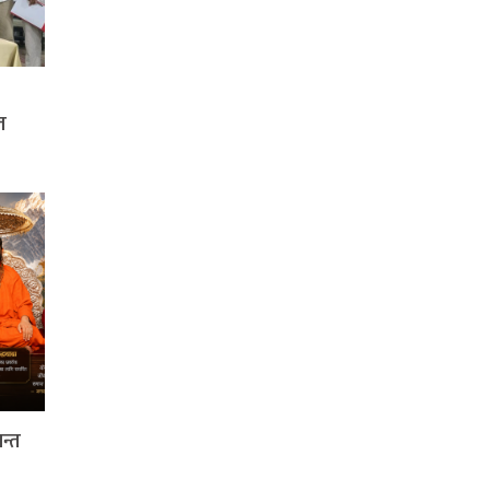
त
नन्त