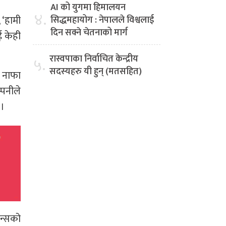
AI को युगमा हिमालयन
४.
 ‘हामी
सिद्धमहायोग : नेपालले विश्वलाई
दिन सक्ने चेतनाको मार्ग
ई केही
रास्वपाका निर्वाचित केन्द्रीय
५.
सदस्यहरु यी हुन् (मतसहित)
े नाफा
्पनीले
 ।
इन्सको