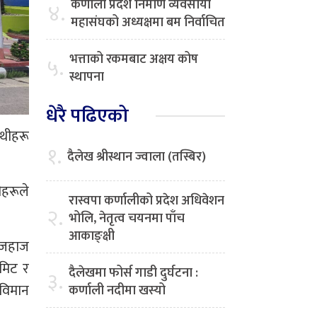
कर्णाली प्रदेश निर्माण व्यवसायी
४.
महासंघको अध्यक्षमा बम निर्वाचित
भत्ताको रकमबाट अक्षय कोष
५.
स्थापना
धेरै पढिएको
थीहरू
१.
दैलेख श्रीस्थान ज्वाला (तस्बिर)
ीहरूले
रास्वपा कर्णालीको प्रदेश अधिवेशन
२.
भोलि, नेतृत्व चयनमा पाँच
आकाङ्क्षी
 जहाज
समिट र
दैलेखमा फोर्स गाडी दुर्घटना :
३.
विमान
कर्णाली नदीमा खस्यो