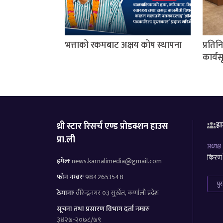
भत्ताको रकमबाट अक्षय कोष स्थापना
प्रति
कार्यस
थ्री स्टार रिसर्च एण्ड प्रोडक्शन हाउस
हा
प्रा.ली
अध्यक्ष
किरण र
इमेलः
news.karnalimedia@gmail.com
फोन नम्बरः
9842653548
पु
ठेगानाः
वीरेन्द्रनगर ०३ सुर्खेत, कर्णाली प्रदेश
सूचना तथा प्रसारण विभाग दर्ता नम्बरः
३४२७-२०७८/७९