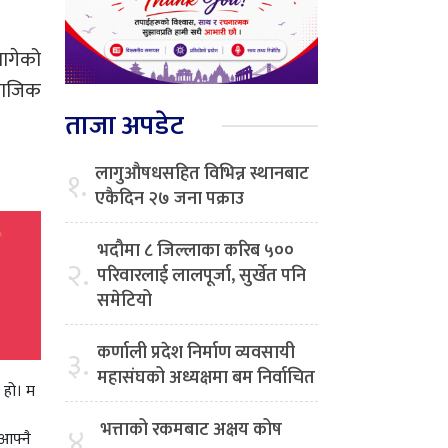
मागेको
ामाजिक
ताजा अपडेट
लागुऔषधसहित विभिन्न स्थानबाट
१.
एकैदिन २७ जना पक्राउ
भदौमा ८ जिल्लाका करिब ५००
२.
परिवारलाई लालपूर्जा, सुर्खेत पनि
समेटियो
कर्णाली प्रदेश निर्माण व्यवसायी
३.
महासंघको अध्यक्षमा बम निर्वाचित
ा हो। म
भत्ताको रकमबाट अक्षय कोष
४.
 आफ्नै