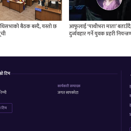
निधिसभाको बैठक बस्दै, यस्तो छ
आफूलाई ‘पाथीभरा माता’ बताउँदै
ूची
दुर्व्यवहार गर्ने युवक प्रहरी नियन्त्
म्रो टिम
कार्यकारी सम्पादक
ह
ेग्मी
जगत सापकोटा
स
ह
रा टिम
प