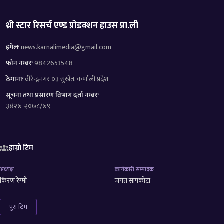
थ्री स्टार रिसर्च एण्ड प्रोडक्शन हाउस प्रा.ली
इमेलः
news.karnalimedia@gmail.com
फोन नम्बरः
9842653548
ठेगानाः
वीरेन्द्रनगर ०३ सुर्खेत, कर्णाली प्रदेश
सूचना तथा प्रसारण विभाग दर्ता नम्बरः
३४२७-२०७८/७९
हाम्रो टिम
अध्यक्ष
कार्यकारी सम्पादक
किरण रेग्मी
जगत सापकोटा
पुरा टिम