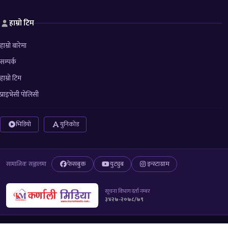
हाम्रो टिम
हाम्रो बारेमा
सम्पर्क
हाम्रो टिम
प्राइभेसी पोलिसी
भिडियो
युनिकोड
फेसबुक
युट्युब
इन्स्टाग्राम
सामाजिक सञ्जालमा
सूचना विभाग दर्ता नम्बर
३४२७-२०७८/७९
© 2026 All right reserved to Karnali Media