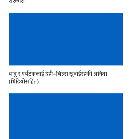
सरकार!
यात्रु र पर्यटकलाई दही–चिउरा खुवाईरहेकी अनिता
(भिडियोसहित)