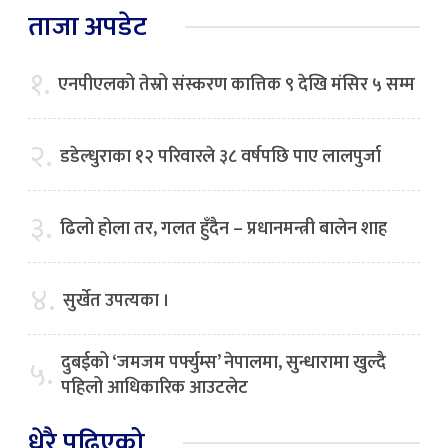
ताजा अपडेट
१.
एनपीएलको तेस्रो संस्करण कात्तिक ९ देखि मंसिर ५ सम्म
२.
डडेल्धुराका १२ परिवारले ३८ वर्षपछि पाए लालपुर्जा
३.
ढिलो होला तर, गलत हुँदैन – प्रधानमन्त्री बालेन शाह
४.
सुर्खेत उपत्यका ।
दुबईको ‘जमजम पर्फ्युम्स’ नेपालमा, सुन्धारामा खुल्दै
५.
पहिलो आधिकारिक आउटलेट
धेरै पढिएको