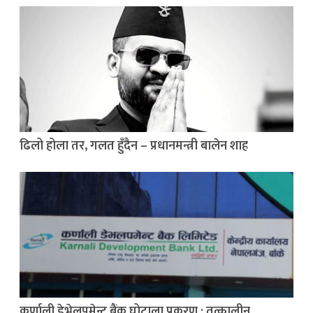
ढिलो होला तर, गलत हुँदैन – प्रधानमन्त्री बालेन शाह
कर्णाली डेभेलपमेन्ट बैंक घोटाला प्रकरण : तत्कालीन